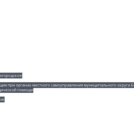
Богородское
ции при органах местного самоуправления муниципального округа Б
дической помощи
ов