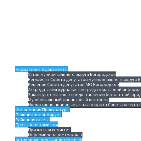
Нормативные документы
Устав муниципального округа Богородское
Регламент Совета депутатов муниципального округа 
Решения Совета депутатов МО Богородское
Аккредитация журналистов средств массовой информа
Законодательство о предоставлении бесплатной юри
Муниципальный финансовый контроль
Нормативно правовые акты аппарата Совета депутат
Информация Прокуратуры
Полиция информирует
Районная газета
Призывная комиссия
Призывная комиссия
Информирование граждан
Антикоррупционная экспертиза