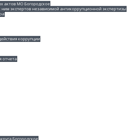
х актов МО Богородское
к ним экспертов независимой антикоррупционной экспертизы
ра
действия коррупции
я отчета
круга Богородское