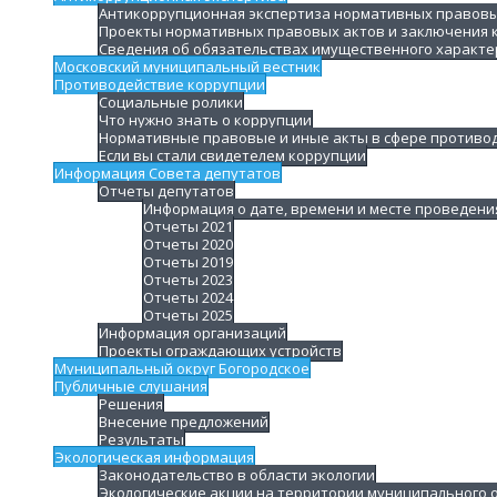
Антикоррупционная экспертиза нормативных правовы
Проекты нормативных правовых актов и заключения 
Сведения об обязательствах имущественного характе
Московский муниципальный вестник
Противодействие коррупции
Социальные ролики
Что нужно знать о коррупции
Нормативные правовые и иные акты в сфере противо
Если вы стали свидетелем коррупции
Информация Совета депутатов
Отчеты депутатов
Информация о дате, времени и месте проведени
Отчеты 2021
Отчеты 2020
Отчеты 2019
Отчеты 2023
Отчеты 2024
Отчеты 2025
Информация организаций
Проекты ограждающих устройств
Муниципальный округ Богородское
Публичные слушания
Решения
Внесение предложений
Результаты
Экологическая информация
Законодательство в области экологии
Экологические акции на территории муниципального о