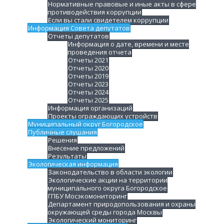
Нормативные правовые и иные акты в сфере
противодействия коррупции
Если вы стали свидетелем коррупции
Информация Совета депутатов
Отчеты депутатов
Информация о дате, времени и месте
проведения отчета
Отчеты 2021
Отчеты 2020
Отчеты 2019
Отчеты 2023
Отчеты 2024
Отчеты 2025
Информация организаций
Проекты ограждающих устройств
Муниципальный округ Богородское
Публичные слушания
Решения
Внесение предложений
Результаты
Экологическая информация
Законодательство в области экологии
Экологические акции на территории
муниципального округа Богородское
ГПБУ Мосэкомониторинг
Департамент природопользования и охраны
окружающей среды города Москвы
Экологический мониторинг