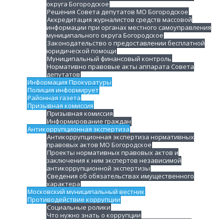
округа Богородское
Решения Совета депутатов МО Богородское
Аккредитация журналистов средств массовой
информации при органах местного самоуправления
муниципального округа Богородское
Законодательство о предоставлении бесплатной
юридической помощи
Муниципальный финансовый контроль
Нормативно правовые акты аппарата Совета
депутатов
Информация Прокуратуры
Полиция информирует
Районная газета
Призывная комиссия
Призывная комиссия
Информирование граждан
Антикоррупционная экспертиза
Антикоррупционная экспертиза нормативных
правовых актов МО Богородское
Проекты нормативных правовых актов и
заключения к ним экспертов независимой
антикоррупционной экспертизы
Сведения об обязательствах имущественного
характера
Московский муниципальный вестник
Противодействие коррупции
Социальные ролики
Что нужно знать о коррупции