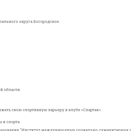
ипального округа Богородское.
й области.
лжать свою спортивную карьеру в клубе «Спартак».
 и спорта.
зования "Институт международных социально-гуманитарных свя