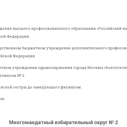
ждение высшего профессионального образования «Российский 
кой Федерации.
арственном бюджетном учреждение дополнительного профессио
ийской Федерации.
юджетном учреждении здравоохранения города Москвы «Консульт
илиалом № 2.
цинской сестры до заведующего филиалом.
ую.
Многомандатный избирательный округ № 2