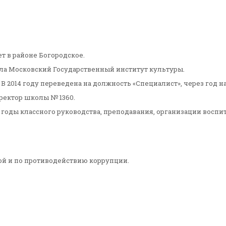
ет в районе Богородское.
чила Московский Государственный институт культуры.
 В 2014 году переведена на должность «Специалист», через год н
иректор школы № 1360.
 годы классного руководства, преподавания, организации воспи
вой и по противодействию коррупции.