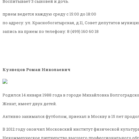
Воспитывает 3 сыновей и дочь.
прием ведется каждую среду с 15:00 до 18:00
по адресу: ул. Краснобогатырская, д.11, Совет депутатов муниц
запись на прием по телефону: 8 (499) 160 60 18
Кузнецов Роман Николаевич
Родился 14 января 1988 года в городе Михайловка Волгоградско
Женат, имеет двух детей.
Активно занимался футболом, приехал в Москву в 15 лет продо
В 2012 году окончил Московский институт физической культуры
Некоммерческое партнерство высшего профессионального обра