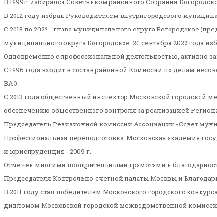
В 1999г. избирался Советником районного Собрания Богородск
В 2012 году избран Руководителем внутригородского муницип
С 2013 по 2022 - глава муниципального округа Богородское (пр
муниципального округа Богородское. 20 сентября 2022 года и
Одновременно с профессиональной деятельностью, активно за
С 1996 года входит в состав районной Комиссии по делам несо
ВАО.
С 2013 года общественный инспектор Московской городской м
обеспечению общественного контроля за реализацией Регион
Председатель Ревизионной комиссии Ассоциации «Совет муни
Профессиональная переподготовка: Московская академия госу
и юриспруденция - 2009 г.
Отмечен многими поощрительными грамотами и благодарностям
Председателя Контрольно-счетной палаты Москвы и Благодар
В 2011 году стал победителем Московского городского конку
дипломом Московской городской межведомственной комиссии