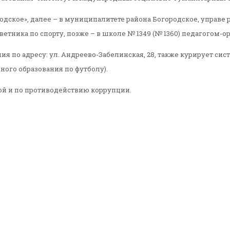
дское», далее – в муниципалитете района Богородское, управе 
ника по спорту, позже – в школе № 1349 (№ 1360) педагогом-о
ния по адресу: ул. Андреево-Забелинская, 28, также курирует 
ого образования по футболу).
вой и по противодействию коррупции.