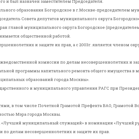
ого и был назначен заместителем Председателя.
ального образования Богородское в г.Москве-председателем му
едседатель Совета депутатов муниципального округа Богородское)
збран главой муниципального округа Богородское (председателе
нимается общественной работой.
вершеннолетних и защите их прав, а с 2003г. является членом о
ежведомственной комиссии по делам несовершеннолетних и защи
альной программы капитального ремонта общего имущества в м
ципальных образований города Москвы».
дарственного и муниципального управления РАГС при Президент
и, в том числе Почетной Грамотой Префекта ВАО, Грамотой Во
ностью Мэра города Москвы.
рса «Лучший муниципальный служащий» в номинации «Лучший ру
 по делам несовершеннолетних и защите их прав.