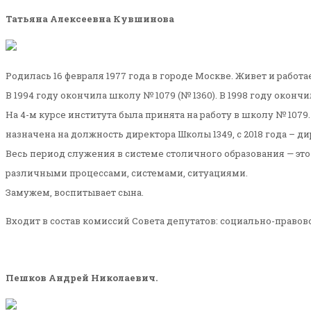
Татьяна Алексеевна Кувшинова
Родилась 16 февраля 1977 года в городе Москве. Живет и работа
В 1994 году окончила школу № 1079 (№ 1360). В 1998 году окон
На 4-м курсе института была принята на работу в школу № 1079.
назначена на должность директора Школы 1349, с 2018 года – д
Весь период служения в системе столичного образования — это
различными процессами, системами, ситуациями.
Замужем, воспитывает сына.
Входит в состав комиссий Совета депутатов: социально-право
Пешков Андрей Николаевич.