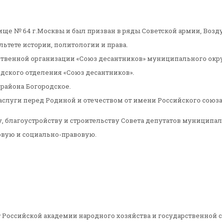
ище № 64 г.Москвы и был призван в ряды Советской армии, Возд
ьтете истории, политологии и права.
ственной организации «Союз десантников» муниципального окру
одского отделения «Союз десантников».
 района Богородское.
слуги перед Родиной и отечеством от имени Российского союза
благоустройству и строительству Совета депутатов муниципаль
овую и социально-правовую.
ат Российской академии народного хозяйства и государственно