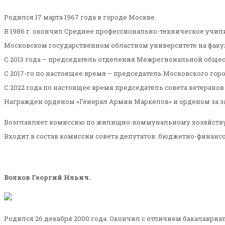
Родился 17 марта 1967 года в городе Москве.
В 1986 г. окончил Среднее профессионально-техническое учил
Московском государственном областном университете на факул
С 2013 года – председатель отделения Межрегиональной обще
С 2017-го по настоящее время – председатель Московского гор
С 2022 года по настоящее время председатель совета ветеранов
Награжден орденом «Генерал Армии Маркелов» и орденом за за
Возглавляет комиссию по жилищно-коммунальному хозяйству, 
Входит в состав комиссии совета депутатов: бюджетно-финанс
Волков Георгий Ильич.
Родился 26 декабря 2000 года. Окончил с отличием бакалаври