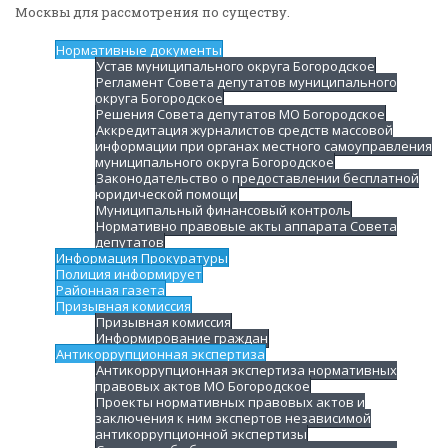
Москвы для рассмотрения по существу.
Нормативные документы
Устав муниципального округа Богородское
Регламент Совета депутатов муниципального
округа Богородское
Решения Совета депутатов МО Богородское
Аккредитация журналистов средств массовой
информации при органах местного самоуправления
муниципального округа Богородское
Законодательство о предоставлении бесплатной
юридической помощи
Муниципальный финансовый контроль
Нормативно правовые акты аппарата Совета
депутатов
Информация Прокуратуры
Полиция информирует
Районная газета
Призывная комиссия
Призывная комиссия
Информирование граждан
Антикоррупционная экспертиза
Антикоррупционная экспертиза нормативных
правовых актов МО Богородское
Проекты нормативных правовых актов и
заключения к ним экспертов независимой
антикоррупционной экспертизы