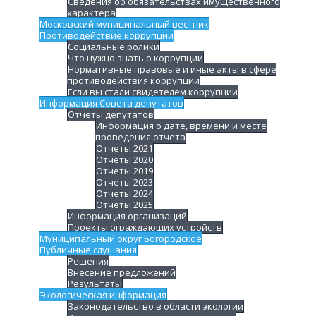
Сведения об обязательствах имущественного
характера
Московский муниципальный вестник
Противодействие коррупции
Социальные ролики
Что нужно знать о коррупции
Нормативные правовые и иные акты в сфере
противодействия коррупции
Если вы стали свидетелем коррупции
Информация Совета депутатов
Отчеты депутатов
Информация о дате, времени и месте
проведения отчета
Отчеты 2021
Отчеты 2020
Отчеты 2019
Отчеты 2023
Отчеты 2024
Отчеты 2025
Информация организаций
Проекты ограждающих устройств
Муниципальный округ Богородское
Публичные слушания
Решения
Внесение предложений
Результаты
Экологическая информация
Законодательство в области экологии