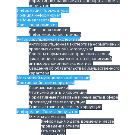
Нормативно правовые акты аппарата Совета
депутатов
Информация Прокуратуры
Полиция информирует
Районная газета
Призывная комиссия
Призывная комиссия
Информирование граждан
Антикоррупционная экспертиза
Антикоррупционная экспертиза нормативных
правовых актов МО Богородское
Проекты нормативных правовых актов и
заключения к ним экспертов независимой
антикоррупционной экспертизы
Сведения об обязательствах имущественного
характера
Московский муниципальный вестник
Противодействие коррупции
Социальные ролики
Что нужно знать о коррупции
Нормативные правовые и иные акты в сфере
противодействия коррупции
Если вы стали свидетелем коррупции
Информация Совета депутатов
Отчеты депутатов
Информация о дате, времени и месте
проведения отчета
Отчеты 2021