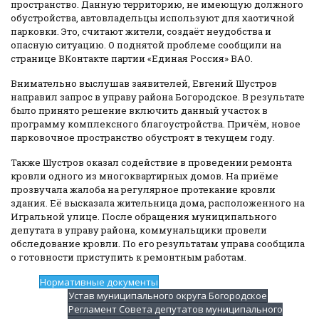
пространство. Данную территорию, не имеющую должного
обустройства, автовладельцы используют для хаотичной
парковки. Это, считают жители, создаёт неудобства и
опасную ситуацию. О поднятой проблеме сообщили на
странице ВКонтакте партии «Единая Россия» ВАО.
Внимательно выслушав заявителей, Евгений Шустров
направил запрос в управу района Богородское. В результате
было принято решение включить данный участок в
программу комплексного благоустройства. Причём, новое
парковочное пространство обустроят в текущем году.
Также Шустров оказал содействие в проведении ремонта
кровли одного из многоквартирных домов. На приёме
прозвучала жалоба на регулярное протекание кровли
здания. Её высказала жительница дома, расположенного на
Игральной улице. После обращения
муниципального
депутата
в управу района, коммунальщики провели
обследование кровли. По его результатам управа сообщила
о готовности приступить к ремонтным работам.
Нормативные документы
Устав муниципального округа Богородское
Регламент Совета депутатов муниципального