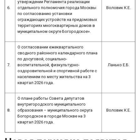
утверждении Регламента реализации
6.
отдельного полномочия города Москвы
Воловик К.Е.
по согласованию установки
ограждающих устройств на придомовых
территориях многоквартирных домов в
муниципальном округе Богородское».
О согласовании ежеквартального
сводного районного календарного плана
по досуговой, социально-
7.
воспитательной, физкультурно-
Ланько Е.Б.
оздоровительной и спортивной работе с
населением по месту жительства на 3
квартал 2026 года.
О плане работы Совета депутатов
внутригородского муниципального
8.
образования – муниципального округа
Воловик К.Е.
Богородское в городе Москве на 3
квартал 2026 года.