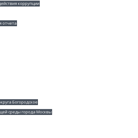
действия коррупции
я отчета
круга Богородское
щей среды города Москвы