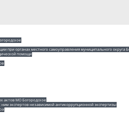
Богородское
ции при органах местного самоуправления муниципального округа Б
дической помощи
ов
х актов МО Богородское
к ним экспертов независимой антикоррупционной экспертизы
ра