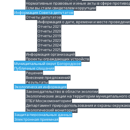
Нормативные правовые и иные акты в сфере противо
Если вы стали свидетелем коррупции
Информация Совета депутатов
Отчеты депутатов
Информация о дате, времени и месте проведени
Отчеты 2021
Отчеты 2020
Отчеты 2019
Отчеты 2023
Отчеты 2024
Отчеты 2025
Информация организаций
Проекты ограждающих устройств
Муниципальный округ Богородское
Публичные слушания
Решения
Внесение предложений
Результаты
Экологическая информация
Законодательство в области экологии
Экологические акции на территории муниципального о
ГПБУ Мосэкомониторинг
Департамент природопользования и охраны окружаю
Экологический мониторинг
Защита персональных данных
Электронная приемная