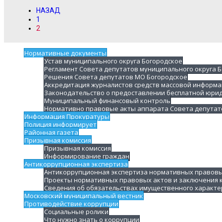
НАЗАД
1
2
Нормативные документы
Устав муниципального округа Богородское
Регламент Совета депутатов муниципального округа 
Решения Совета депутатов МО Богородское
Аккредитация журналистов средств массовой информа
Законодательство о предоставлении бесплатной юри
Муниципальный финансовый контроль
Нормативно правовые акты аппарата Совета депутат
Информация Прокуратуры
Полиция информирует
Районная газета
Призывная комиссия
Призывная комиссия
Информирование граждан
Антикоррупционная экспертиза
Антикоррупционная экспертиза нормативных правовы
Проекты нормативных правовых актов и заключения 
Сведения об обязательствах имущественного характе
Московский муниципальный вестник
Противодействие коррупции
Социальные ролики
Что нужно знать о коррупции