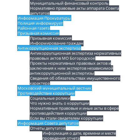
Муниципальный финансовый контроль
Нормативно правовые акты аппарата Совета
депутатов
Информация Прокуратуры
Полиция информирует
Районная газета
Призывная комиссия
Призывная комиссия
Информирование граждан
Антикоррупционная экспертиза
Антикоррупционная экспертиза нормативных
правовых актов МО Богородское
Проекты нормативных правовых актов и
заключения к ним экспертов независимой
антикоррупционной экспертизы
Сведения об обязательствах имущественного
характера
Московский муниципальный вестник
Противодействие коррупции
Социальные ролики
Что нужно знать о коррупции
Нормативные правовые и иные акты в сфере
противодействия коррупции
Если вы стали свидетелем коррупции
Информация Совета депутатов
Отчеты депутатов
Информация о дате, времени и месте
проведения отчета