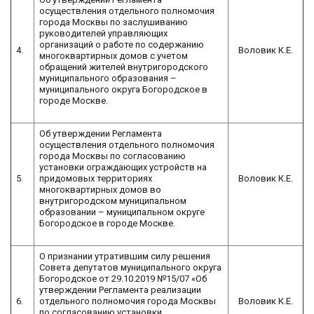
осуществления отдельного полномочия
города Москвы по заслушиванию
руководителей управляющих
организаций о работе по содержанию
4.
Воловик К.Е.
многоквартирных домов с учетом
обращений жителей внутригородского
муниципального образования –
муниципального округа Богородское в
городе Москве.
Об утверждении Регламента
осуществления отдельного полномочия
города Москвы по согласованию
установки ограждающих устройств на
5.
придомовых территориях
Воловик К.Е.
многоквартирных домов во
внутригородском муниципальном
образовании – муниципальном округе
Богородское в городе Москве.
О признании утратившим силу решения
Совета депутатов муниципального округа
Богородское от 29.10.2019 №15/07 «Об
утверждении Регламента реализации
6.
отдельного полномочия города Москвы
Воловик К.Е.
по согласованию установки