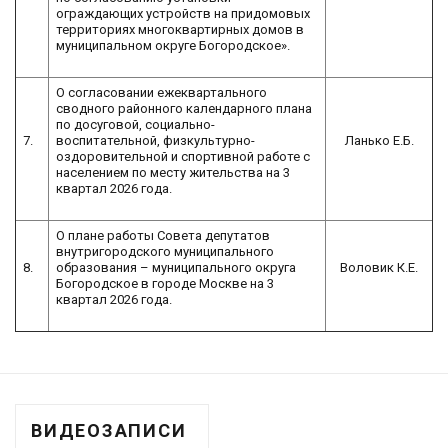
ограждающих устройств на придомовых
территориях многоквартирных домов в
муниципальном округе Богородское».
О согласовании ежеквартального
сводного районного календарного плана
по досуговой, социально-
7.
воспитательной, физкультурно-
Ланько Е.Б.
оздоровительной и спортивной работе с
населением по месту жительства на 3
квартал 2026 года.
О плане работы Совета депутатов
внутригородского муниципального
8.
образования – муниципального округа
Воловик К.Е.
Богородское в городе Москве на 3
квартал 2026 года.
ВИДЕОЗАПИСИ