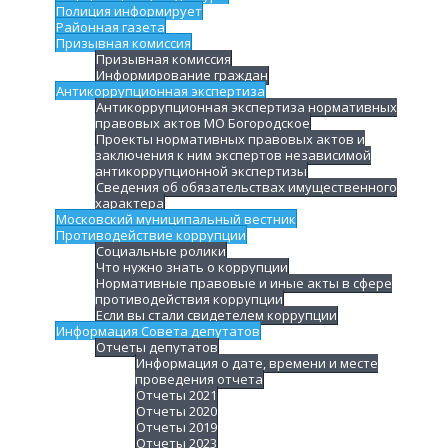
Полиция информирует
Районная газета
Призывная комиссия
Призывная комиссия
Информирование граждан
Антикоррупционная экспертиза
Антикоррупционная экспертиза нормативных
правовых актов МО Богородское
Проекты нормативных правовых актов и
заключения к ним экспертов независимой
антикоррупционной экспертизы
Сведения об обязательствах имущественного
характера
Московский муниципальный вестник
Противодействие коррупции
Социальные ролики
Что нужно знать о коррупции
Нормативные правовые и иные акты в сфере
противодействия коррупции
Если вы стали свидетелем коррупции
Информация Совета депутатов
Отчеты депутатов
Информация о дате, времени и месте
проведения отчета
Отчеты 2021
Отчеты 2020
Отчеты 2019
Отчеты 2023